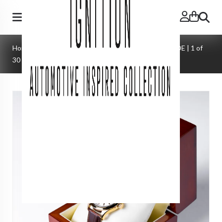
Zoeken
Home
>
Watches
>
Lausanne Automatic | SWISS MADE | 1 of
30